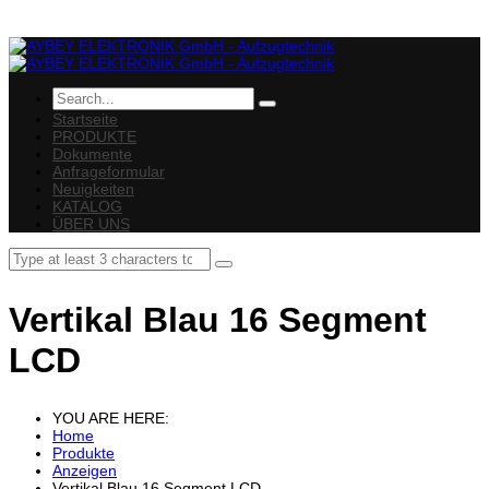
Startseite
PRODUKTE
Dokumente
Anfrageformular
Neuigkeiten
KATALOG
ÜBER UNS
Vertikal Blau 16 Segment
LCD
YOU ARE HERE:
Home
Produkte
Anzeigen
Vertikal Blau 16 Segment LCD