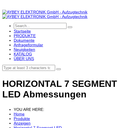
Startseite
PRODUKTE
Dokumente
Anfrageformular
Neuigkeiten
KATALOG
ÜBER UNS
HORIZONTAL 7 SEGMENT
LED Abmessungen
YOU ARE HERE:
Home
Produkte
Anzeigen
Horizontal 7 Segment LED